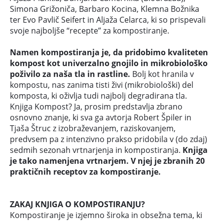
Simona Grižoniča, Barbaro Kocina, Klemna Božnika
ter Evo Pavlič Seifert in Aljaža Celarca, ki so prispevali
svoje najboljše “recepte” za kompostiranje.
Namen kompostiranja je, da pridobimo kvaliteten
kompost kot univerzalno gnojilo in mikrobiološko
poživilo za naša tla in rastline.
Bolj kot hranila v
kompostu, nas zanima tisti živi (mikrobiološki) del
komposta, ki oživlja tudi najbolj degradirana tla.
Knjiga Kompost? Ja, prosim predstavlja zbrano
osnovno znanje, ki sva ga avtorja Robert Špiler in
Tjaša Štruc z izobraževanjem, raziskovanjem,
predvsem pa z intenzivno prakso pridobila v (do zdaj)
sedmih sezonah vrtnarjenja in kompostiranja.
Knjiga
je tako namenjena vrtnarjem. V njej je zbranih 20
praktičnih receptov za kompostiranje.
ZAKAJ KNJIGA O KOMPOSTIRANJU?
Kompostiranje je izjemno široka in obsežna tema, ki