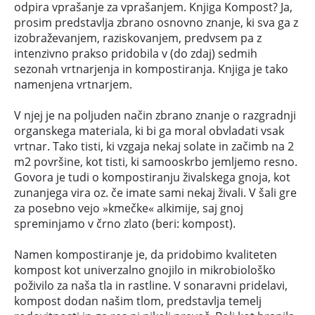
odpira vprašanje za vprašanjem. Knjiga Kompost? Ja,
prosim predstavlja zbrano osnovno znanje, ki sva ga z
izobraževanjem, raziskovanjem, predvsem pa z
intenzivno prakso pridobila v (do zdaj) sedmih
sezonah vrtnarjenja in kompostiranja. Knjiga je tako
namenjena vrtnarjem.
V njej je na poljuden način zbrano znanje o razgradnji
organskega materiala, ki bi ga moral obvladati vsak
vrtnar. Tako tisti, ki vzgaja nekaj solate in začimb na 2
m2 površine, kot tisti, ki samooskrbo jemljemo resno.
Govora je tudi o kompostiranju živalskega gnoja, kot
zunanjega vira oz. če imate sami nekaj živali. V šali gre
za posebno vejo »kmečke« alkimije, saj gnoj
spreminjamo v črno zlato (beri: kompost).
Namen kompostiranje je, da pridobimo kvaliteten
kompost kot univerzalno gnojilo in mikrobiološko
poživilo za naša tla in rastline. V sonaravni pridelavi,
kompost dodan našim tlom, predstavlja temelj