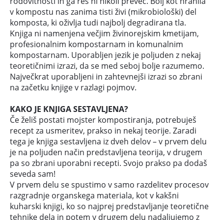
rodovitnosti in ga res ni nikoli preveč. Bolj kot hranila
v kompostu nas zanima tisti živi (mikrobiološki) del
komposta, ki oživlja tudi najbolj degradirana tla.
Knjiga ni namenjena večjim živinorejskim kmetijam,
profesionalnim kompostarnam in komunalnim
kompostarnam. Uporabljen jezik je poljuden z nekaj
teoretičnimi izrazi, da se med seboj bolje razumemo.
Največkrat uporabljeni in zahtevnejši izrazi so zbrani
na začetku knjige v razlagi pojmov.
KAKO JE KNJIGA SESTAVLJENA?
Če želiš postati mojster kompostiranja, potrebuješ
recept za usmeritev, prakso in nekaj teorije. Zaradi
tega je knjiga sestavljena iz dveh delov – v prvem delu
je na poljuden način predstavljena teorija, v drugem
pa so zbrani uporabni recepti. Svojo prakso pa dodaš
seveda sam!
V prvem delu se spustimo v samo razdelitev procesov
razgradnje organskega materiala, kot v kakšni
kuharski knjigi, ko so najprej predstavljanje teoretične
tehnike dela in potem v drugem delu nadaljujemo z