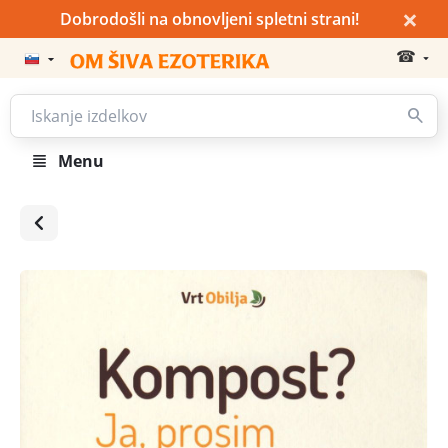
×
Dobrodošli na obnovljeni spletni strani!
☎
Menu