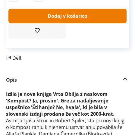
Dodaj v košarico
Deli
Opis
Izšla je nova knjiga Vrta Obilja z naslovom
'Kompost? Ja, prosim'. Gre za nadaljevanje
uspešnice 'Štihanje? Ne, hvala', ki je bila v
slovenski izdaji prodana že več kot 2000-krat
.
Avtorja Tjaša Štruc in Robert Špiler, sta pri novi knjigi
o kompostiranju k njenemu ustvarjanju povabila še
Aljaža Plankla, Damjana Čamernika (Biodrazda),