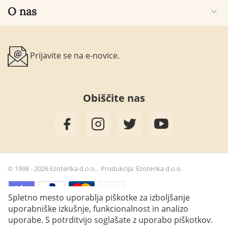
O nas
Prijavite se na e-novice.
Obiščite nas
© 1998 - 2026 Ezoterika d.o.o.. Produkcija:
Ezoterika d.o.o.
Spletno mesto uporablja piškotke za izboljšanje
uporabniške izkušnje, funkcionalnost in analizo
26,90
€
Dodaj v košarico
uporabe. S potrditvijo soglašate z uporabo piškotkov.