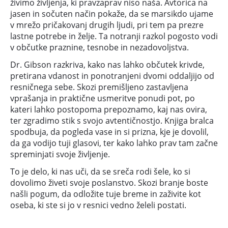
živimo življenja, ki pravzaprav niso naša. Avtorica na
jasen in sočuten način pokaže, da se marsikdo ujame
v mrežo pričakovanj drugih ljudi, pri tem pa prezre
lastne potrebe in želje. Ta notranji razkol pogosto vodi
v občutke praznine, tesnobe in nezadovoljstva.
Dr. Gibson razkriva, kako nas lahko občutek krivde,
pretirana vdanost in ponotranjeni dvomi oddaljijo od
resničnega sebe. Skozi premišljeno zastavljena
vprašanja in praktične usmeritve ponudi pot, po
kateri lahko postopoma prepoznamo, kaj nas ovira,
ter zgradimo stik s svojo avtentičnostjo. Knjiga bralca
spodbuja, da pogleda vase in si prizna, kje je dovolil,
da ga vodijo tuji glasovi, ter kako lahko prav tam začne
spreminjati svoje življenje.
To je delo, ki nas uči, da se sreča rodi šele, ko si
dovolimo živeti svoje poslanstvo. Skozi branje boste
našli pogum, da odložite tuje breme in zaživite kot
oseba, ki ste si jo v resnici vedno želeli postati.