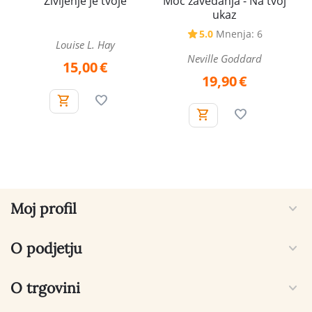
Življenje je tvoje
Moč zavedanja - Na tvoj
ukaz
5.0
Mnenja: 6
Louise L. Hay
Neville Goddard
15,00
€
19,90
€
Moj profil
O podjetju
O trgovini