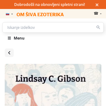
×
Dobrodošli na obnovljeni spletni strani!
☎
Menu