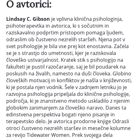
O avtorici:
Lindsay C. Gibson
je vplivna klinična psihologinja,
psihoterapevtka in avtorica, ki s sočutnim in
raziskavalno podprtim pristopom pomaga ljudem,
odraslim ob čustveno nezrelih staršeh. Njena pot v
svet psihologije je bila vse prej kot enostavna. Začela
se je s strastjo do umetnosti, kjer je raziskovala
človeško ustvarjalnost. Kratek stik s psihologijo na
fakulteti je pustil razočaranje, saj je bil poudarek na
poskusih na živalih, namesto na duši človeka. Globino
človeških motivacij in konfliktov je našla v književnosti,
ki je postala njen vodnik. Šele v zadnjem letniku jo je
razvojna psihologija pripeljala do klinične psihologije,
področja, ki je znanstveno metodo uskladilo z njenim
globokim zanimanjem za človeško naravo. Danes ta
edinstvena perspektiva bogati njeno pisanje in
terapevtsko delo. Je avtorica prodorne knjige Odrasli
otroci čustveno nezrelih staršev in mesečne kolumne
za revijo Tidewater Women. Prek svojega dela