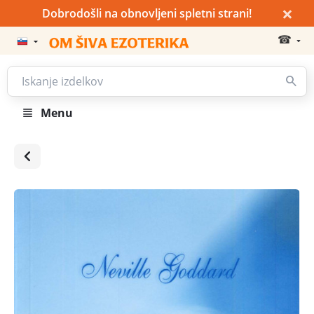
×
Dobrodošli na obnovljeni spletni strani!
☎
Menu