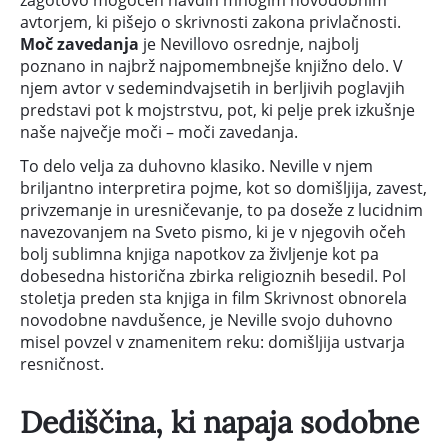
zagotovo mogočen navdih mnogim novodobnim
avtorjem, ki pišejo o skrivnosti zakona privlačnosti.
Moč zavedanja
je Nevillovo osrednje, najbolj
poznano in najbrž najpomembnejše knjižno delo. V
njem avtor v sedemindvajsetih in berljivih poglavjih
predstavi pot k mojstrstvu, pot, ki pelje prek izkušnje
naše največje moči – moči zavedanja.
To delo velja za duhovno klasiko. Neville v njem
briljantno interpretira pojme, kot so domišljija, zavest,
privzemanje in uresničevanje, to pa doseže z lucidnim
navezovanjem na Sveto pismo, ki je v njegovih očeh
bolj sublimna knjiga napotkov za življenje kot pa
dobesedna historična zbirka religioznih besedil. Pol
stoletja preden sta knjiga in film Skrivnost obnorela
novodobne navdušence, je Neville svojo duhovno
misel povzel v znamenitem reku: domišljija ustvarja
resničnost.
Dediščina, ki napaja sodobne