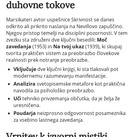
duhovne tokove
Marsikateri avtor uspešnice Skrivnost se danes
odkrito ali prikrito naslanja na Nevillovo zapuščino.
Njegov pristop temelji na disciplini pozornosti. V tem
zvezku sta združeni dve ključni besedili:
Moč
zavedanja
(1953) in
Na tvoj ukaz
(1939), ki skupaj
tvorita praktičen sistem za preobrazbo človekove
realnosti prek notranje preobrazbe.
Vključuje
dve ključni knjigi, ki sta tlakovali pot
modernemu razumevanju manifestacije.
Analizira
svetopisemske metafore kot praktična
navodila za psihološko preobrazbo.
Uči
tehniko privzemanja občutka, da je želja že
uresničena.
Poudarja
neizprosno odgovornost posameznika
za vsebino lastnega zavedanja.
Vrnitev k izvorni mistiki