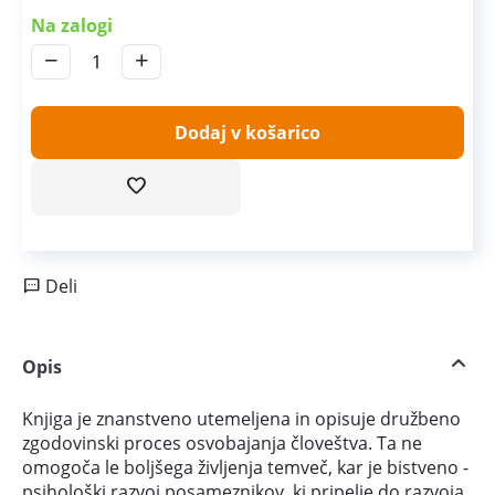
Na zalogi
−
+
Dodaj v košarico
Deli
Opis
Knjiga je znanstveno utemeljena in opisuje družbeno
zgodovinski proces osvobajanja človeštva. Ta ne
omogoča le boljšega življenja temveč, kar je bistveno -
psihološki razvoj posameznikov, ki pripelje do razvoja