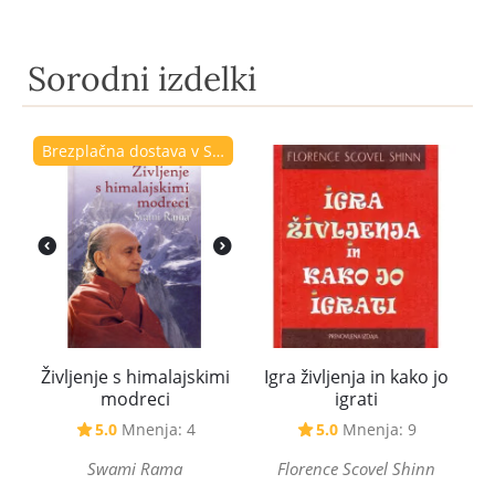
Sorodni izdelki
Brezplačna dostava v Sloveniji
Življenje s himalajskimi
Igra življenja in kako jo
modreci
igrati
5.0
Mnenja: 4
5.0
Mnenja: 9
Swami Rama
Florence Scovel Shinn