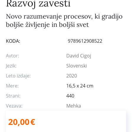
Razvoj zavesti
Novo razumevanje procesov, ki gradijo
boljše življenje in boljši svet
KODA:
9789612908522
Avtor:
David Cigoj
Jezik:
Slovenski
Leto izdaje:
2020
Mere:
16,5 x 24 cm
Strani:
440
Vezava:
Mehka
20,00
€