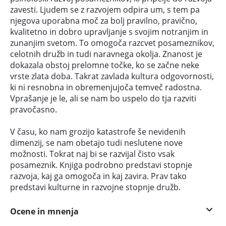
zavesti. Ljudem se z razvojem odpira um, s tem pa
njegova uporabna moč za bolj pravilno, pravično,
kvalitetno in dobro upravljanje s svojim notranjim in
zunanjim svetom. To omogoča razcvet posameznikov,
celotnih družb in tudi naravnega okolja. Znanost je
dokazala obstoj prelomne točke, ko se začne neke
vrste zlata doba. Takrat zavlada kultura odgovornosti,
ki ni resnobna in obremenjujoča temveč radostna.
Vprašanje je le, ali se nam bo uspelo do tja razviti
pravočasno.
V času, ko nam grozijo katastrofe še nevidenih
dimenzij, se nam obetajo tudi neslutene nove
možnosti. Tokrat naj bi se razvijal čisto vsak
posameznik. Knjiga podrobno predstavi stopnje
razvoja, kaj ga omogoča in kaj zavira. Prav tako
predstavi kulturne in razvojne stopnje družb.
Ocene in mnenja