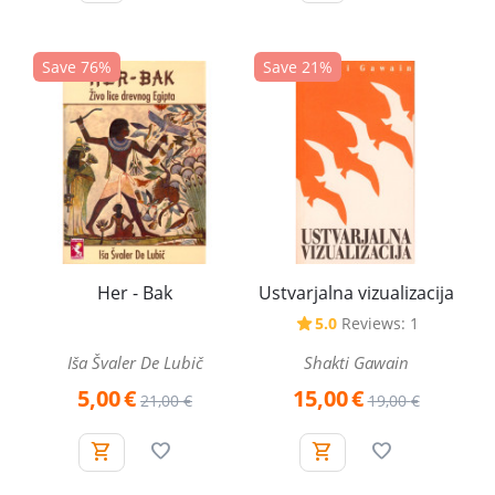
Save 76%
Save 21%
Her - Bak
Ustvarjalna vizualizacija
5.0
Reviews: 1
Iša Švaler De Lubič
Shakti Gawain
5,00
€
15,00
€
21,00
€
19,00
€