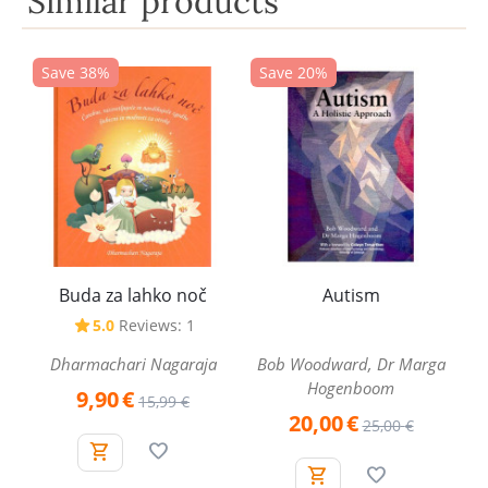
Similar products
Save 38%
Save 20%
Buda za lahko noč
Autism
5.0
Reviews: 1
Dharmachari Nagaraja
Bob Woodward, Dr Marga
Hogenboom
9,90
€
15,99
€
20,00
€
25,00
€