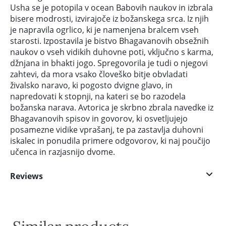
Usha se je potopila v ocean Babovih naukov in izbrala
bisere modrosti, izvirajoče iz božanskega srca. Iz njih
je napravila ogrlico, ki je namenjena bralcem vseh
starosti. Izpostavila je bistvo Bhagavanovih obsežnih
naukov o vseh vidikih duhovne poti, vključno s karma,
džnjana in bhakti jogo. Spregovorila je tudi o njegovi
zahtevi, da mora vsako človeško bitje obvladati
živalsko naravo, ki pogosto dvigne glavo, in
napredovati k stopnji, na kateri se bo razodela
božanska narava. Avtorica je skrbno zbrala navedke iz
Bhagavanovih spisov in govorov, ki osvetljujejo
posamezne vidike vprašanj, te pa zastavlja duhovni
iskalec in ponudila primere odgovorov, ki naj poučijo
učenca in razjasnijo dvome.
Reviews