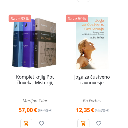
Save 33%
Save 50%
Komplet knjig Pot
Joga za čustveno
človeka, Misteriji,
ravnovesje
Temelji življenja
Marijan Cilar
Bo Forbes
57,00
€
12,35
€
85,00
€
24,70
€