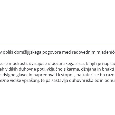
 obliki domišljijskega pogovora med radovednim mladeničem in
ere modrosti, izvirajoče iz božanskega srca. Iz njih je naprav
h vidikih duhovne poti, vključno s karma, džnjana in bhakti 
to dvigne glavo, in napredovati k stopnji, na kateri se bo ra
ezne vidike vprašanj, te pa zastavlja duhovni iskalec in pon