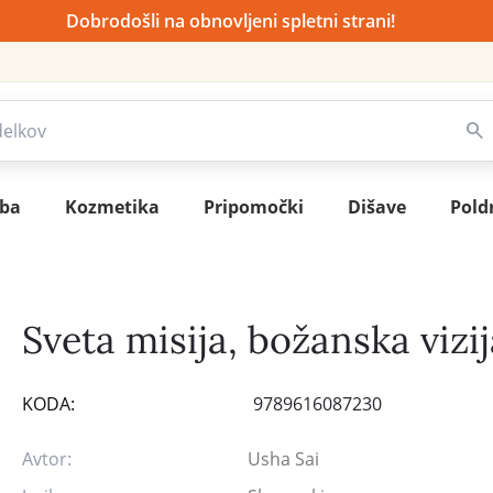
Dobrodošli na obnovljeni spletni strani!
sba
Kozmetika
Pripomočki
Dišave
Pold
Sveta misija, božanska vizij
KODA:
9789616087230
Avtor:
Usha Sai