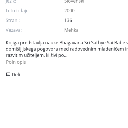
Jezik:
Slovenski
Leto izdaje:
2000
Strani:
136
Vezava:
Mehka
Knjiga predstavlja nauke Bhagavana Sri Sathye Sai Babe v
domišljijskega pogovora med radovednim mladeničem in
razvitim učiteljem, ki živi po...
Poln opis
Deli