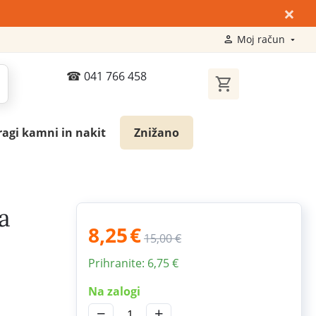
×
Moj račun
041 766 458
ragi kamni in nakit
Znižano
a
8,25
€
15,00
€
Prihranite:
6,75
€
Na zalogi
−
+