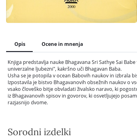
Opis
Ocene in mnenja
Knjiga predstavlja nauke Bhagavana Sri Sathye Sai Babe v
univerzalne ljubezni", kakršno uči Bhagavan Baba.
Usha se je potopila v ocean Babovih naukov in izbrala bis
Izpostavila je bistvo Bhagavanovih obsežnih naukov o vse
vsako človeško bitje obvladati živalsko naravo, ki pogos
iz Bhagavanovih spisov in govorov, ki osvetljujejo posam
razjasnijo dvome.
Sorodni izdelki