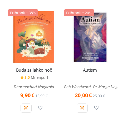
Prihranite 38%
Prihranite 20%
Buda za lahko noč
Autism
5.0
Mnenja: 1
Dharmachari Nagaraja
Bob Woodward, Dr Marga Ho
9,90
€
20,00
€
15,99
€
25,00
€