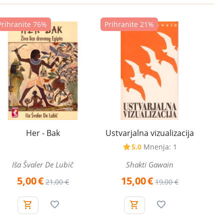
Prihranite 76%
Prihranite 21%
Her - Bak
Ustvarjalna vizualizacija
5.0
Mnenja: 1
Iša Švaler De Lubič
Shakti Gawain
5,00
€
15,00
€
21,00
€
19,00
€