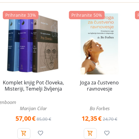
Prihranite 33%
Prihranite 50%
Komplet knjig Pot človeka,
Joga za čustveno
Misteriji, Temelji življenja
ravnovesje
genboom
Marijan Cilar
Bo Forbes
57,00
€
12,35
€
85,00
€
24,70
€