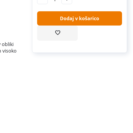
Dodaj v košarico
 obliki
 visoko