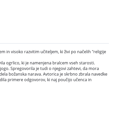
 visoko razvitim učiteljem, ki živi po načelih "religije
ila ogrlico, ki je namenjena bralcem vseh starosti.
jogo. Spregovorila je tudi o njegovi zahtevi, da mora
zodela božanska narava. Avtorica je skrbno zbrala navedke
udila primere odgovorov, ki naj poučijo učenca in