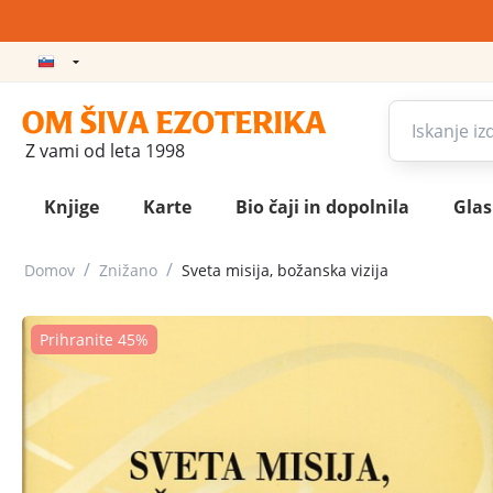
Z vami od leta 1998
Knjige
Karte
Bio čaji in dopolnila
Gla
/
/
Domov
Znižano
Sveta misija, božanska vizija
Prihranite 45%