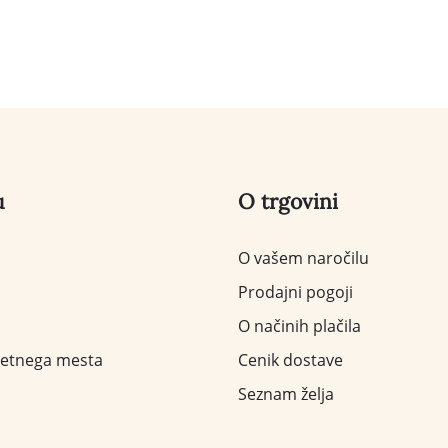
u
O trgovini
O vašem naročilu
Prodajni pogoji
O načinih plačila
letnega mesta
Cenik dostave
Seznam želja