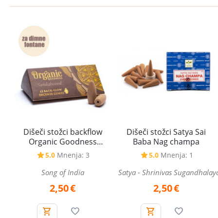
Dišeči stožci Satya Sai
Dišeči stožci backflow
Baba Nag champa
Organic Goodness
Sandalwood - sandalovina
5.0
Mnenja: 1
5.0
Mnenja: 3
- za povratno dimljenje
Satya - Shrinivas Sugandhalay
Song of India
2,50
€
2,50
€