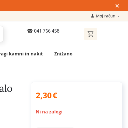
×
Moj račun
041 766 458
ragi kamni in nakit
Znižano
alo
2,30
€
Ni na zalogi