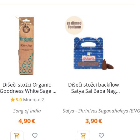
Dišeči stožci Organic
Dišeči stožci backflow
Goodness White Sage -
Satya Sai Baba Nag
Beli žajbelj, jumbo s
Champa 24 kosov - za
5.0
Mnenja: 2
podstavkom
povratno dimljenje
Song of India
Satya - Shrinivas Sugandhalaya (BNG
4,90
€
3,90
€