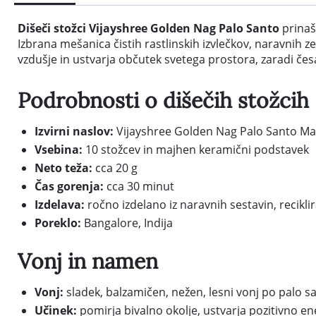
Dišeči stožci Vijayshree Golden Nag Palo Santo
prinaša
Izbrana mešanica čistih rastlinskih izvlečkov, naravnih ze
vzdušje in ustvarja občutek svetega prostora, zaradi če
Podrobnosti o dišečih stožcih
Izvirni naslov:
Vijayshree Golden Nag Palo Santo Ma
Vsebina:
10 stožcev in majhen keramični podstavek
Neto teža:
cca 20 g
Čas gorenja:
cca 30 minut
Izdelava:
ročno izdelano iz naravnih sestavin, recikl
Poreklo:
Bangalore, Indija
Vonj in namen
Vonj:
sladek, balzamičen, nežen, lesni vonj po palo s
Učinek:
pomirja bivalno okolje, ustvarja pozitivno e