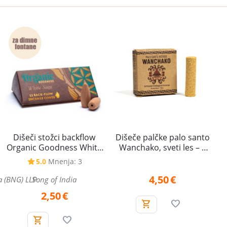
Dišeče palčke palo santo
Dišeči stožci backflow
Wanchako, sveti les – 4
Organic Goodness White
kosi
Sage - Beli žajbelj, za
5.0
Mnenja: 3
povratno dimljenje
4,50
€
a (BNG) LLP
Song of India
2,50
€