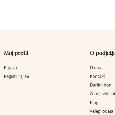
Moj profil
O podjetj
Prijava
O nas
Registriraj se
Kontakt
Darilni bon
Zemljevid sp
Blog
Veleprodaja