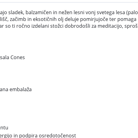
jo sladek, balzamičen in nežen lesni vonj svetega lesa (palo 
lišč, začimb in eksotičnih olj deluje pomirjujoče ter pomaga č
sar so ti ročno izdelani stožci dobrodošli za meditacijo, s
sala Cones
irana embalaža
antu
nergijo in podpira osredotočenost