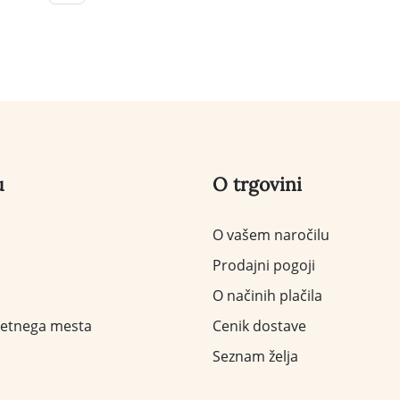
u
O trgovini
O vašem naročilu
Prodajni pogoji
O načinih plačila
letnega mesta
Cenik dostave
Seznam želja