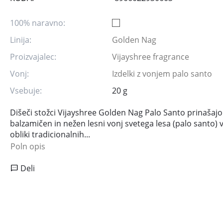
100% naravno:
Linija:
Golden Nag
Proizvajalec:
Vijayshree fragrance
Vonj:
Izdelki z vonjem palo santo
Vsebuje:
20 g
Dišeči stožci Vijayshree Golden Nag Palo Santo prinašajo
balzamičen in nežen lesni vonj svetega lesa (palo santo) v
obliki tradicionalnih...
Poln opis
Deli