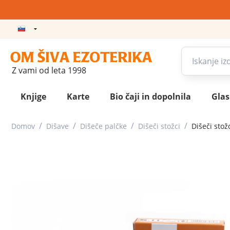
Z vami od leta 1998
Knjige
Karte
Bio čaji in dopolnila
Gla
/
/
/
/
Domov
Dišave
Dišeče palčke
Dišeči stožci
Dišeči stož