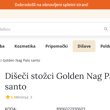
Dobrodošli na obnovljeni spletni strani!
sba
Kozmetika
Pripomočki
Dišave
Pold
ci Golden Nag Palo santo
Dišeči stožci Golden Nag P
santo
5.0
Mnenja: 3
KODA:
8906022930603