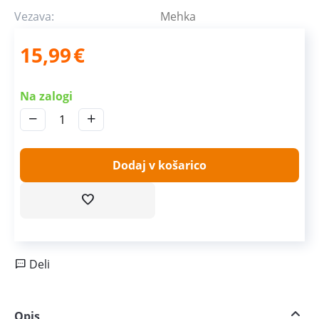
Vezava:
Mehka
15,99
€
Na zalogi
−
+
Dodaj v košarico
Deli
Opis