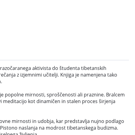
d razočaranega aktivista do študenta tibetanskih
rečanja z izjemnimi učitelji. Knjiga je namenjena tako
h.
nje popolne mirnosti, sproščenosti ali praznine. Bralcem
i meditacijo kot dinamičen in stalen proces širjenja
ovne mirnosti in udobja, kar predstavlja nujno podlago
se Pistono naslanja na modrost tibetanskega budizma.
selnega življenja.