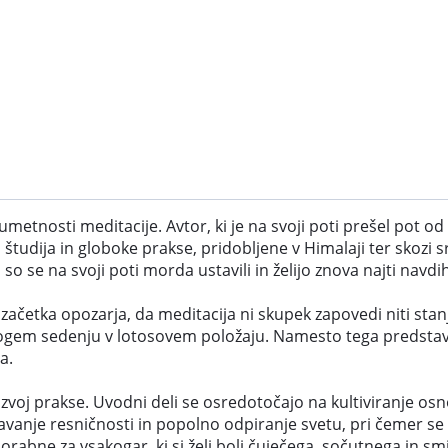
metnosti meditacije. Avtor, ki je na svoji poti prešel pot o
študija in globoke prakse, pridobljene v Himalaji ter skozi s
i so se na svoji poti morda ustavili in želijo znova najti navdi
začetka opozarja, da meditacija ni skupek zapovedi niti sta
strogem sedenju v lotosovem položaju. Namesto tega predstav
a.
voj prakse. Uvodni deli se osredotočajo na kultiviranje osn
znavanje resničnosti in popolno odpiranje svetu, pri čemer 
rabne za vsakogar, ki si želi bolj čuječega, sočutnega in smi