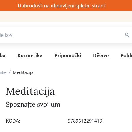
Dobrodošli na obnovljeni spletni strani!
sba
Kozmetika
Pripomočki
Dišave
Pold
/
nike
Meditacija
Meditacija
Spoznajte svoj um
KODA:
9789612291419