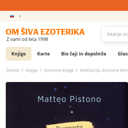
Z vami od leta 1998
Knjige
Karte
Bio čaji in dopolnila
Gla
/
/
/
Domov
Knjige
Duhovne knjige
Meditacija, duhovne teh