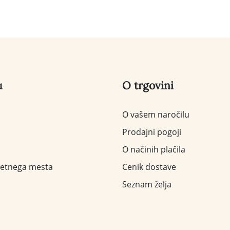
u
O trgovini
O vašem naročilu
Prodajni pogoji
O načinih plačila
letnega mesta
Cenik dostave
Seznam želja