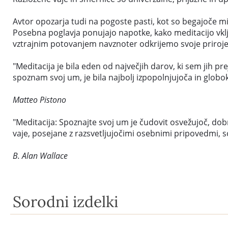
Avtor opozarja tudi na pogoste pasti, kot so begajoče mis
Posebna poglavja ponujajo napotke, kako meditacijo vključi
vztrajnim potovanjem navznoter odkrijemo svoje prirojen
"Meditacija je bila eden od največjih darov, ki sem jih pr
spoznam svoj um, je bila najbolj izpopolnjujoča in globok
Matteo Pistono
"Meditacija: Spoznajte svoj um je čudovit osvežujoč, dobr
vaje, posejane z razsvetljujočimi osebnimi pripovedmi, so
B. Alan Wallace
Sorodni izdelki