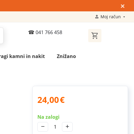
×
Moj račun
041 766 458
ragi kamni in nakit
Znižano
24,00
€
Na zalogi
−
+