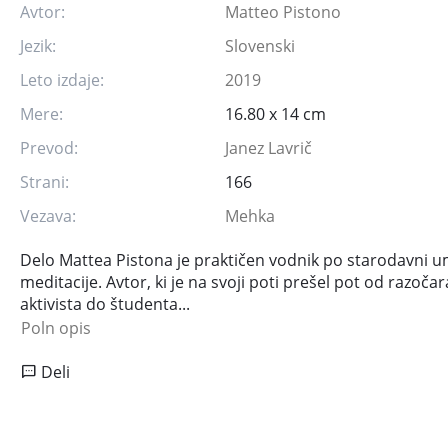
Avtor:
Matteo Pistono
Jezik:
Slovenski
Leto izdaje:
2019
Mere:
16.80 x 14 cm
Prevod:
Janez Lavrič
Strani:
166
Vezava:
Mehka
Delo Mattea Pistona je praktičen vodnik po starodavni u
meditacije. Avtor, ki je na svoji poti prešel pot od razoča
aktivista do študenta...
Poln opis
Deli