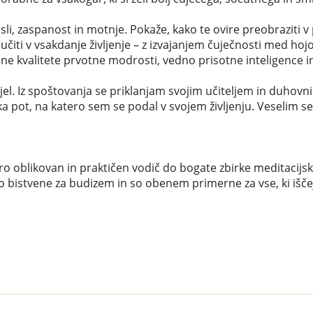
li, zaspanost in motnje. Pokaže, kako te ovire preobraziti v 
ti v vsakdanje življenje – z izvajanjem čuječnosti med hojo, p
e kvalitete prvotne modrosti, vedno prisotne inteligence in
ejel. Iz spoštovanja se priklanjam svojim učiteljem in duhovni
a pot, na katero sem se podal v svojem življenju. Veselim se
o oblikovan in praktičen vodič do bogate zbirke meditacijskih
 bistvene za budizem in so obenem primerne za vse, ki iščejo