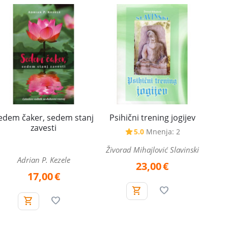
edem čaker, sedem stanj
Psihični trening jogijev
zavesti
5.0
Mnenja: 2
Živorad Mihajlović Slavinski
Adrian P. Kezele
23,00
€
17,00
€