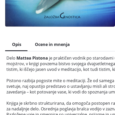
Opis
Ocene in mnenja
Delo
Mattea Pistona
je praktičen vodnik po starodavni u
mojstrov, v knjigi povzema bistvo svojega dvajsetletnega 
tistim, ki iščejo jasen uvod v meditacijo, kot tudi tistim, k
Pistono razbija pogoste mite o meditaciji. Že od samega 
svetuje, naj opustijo predstavo o ustavljanju misli ali 
zavedanja – kot potovanje vase, ki vodi do spoznanja um
Knjiga je skrbno strukturirana, da omogoča postopen raz
za nadaljnje delo. Osrednja poglavja bralca vodijo v za
Razložene vaje in smernice so univerzalne, prijazne in upo