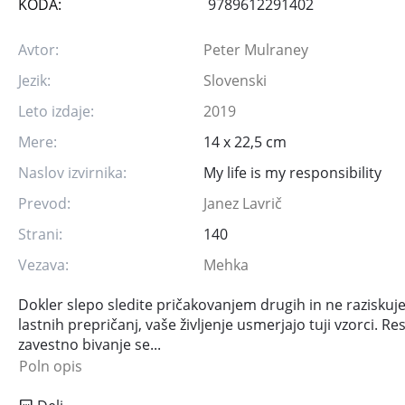
KODA:
9789612291402
Avtor:
Peter Mulraney
Jezik:
Slovenski
Leto izdaje:
2019
Mere:
14 x 22,5 cm
Naslov izvirnika:
My life is my responsibility
Prevod:
Janez Lavrič
Strani:
140
Vezava:
Mehka
Dokler slepo sledite pričakovanjem drugih in ne raziskuje
lastnih prepričanj, vaše življenje usmerjajo tuji vzorci. R
zavestno bivanje se...
Poln opis