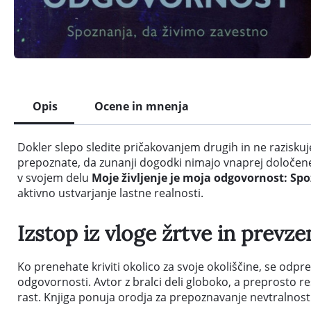
Opis
Ocene in mnenja
Dokler slepo sledite pričakovanjem drugih in ne raziskujet
prepoznate, da zunanji dogodki nimajo vnaprej določeneg
v svojem delu
Moje življenje je moja odgovornost: Sp
aktivno ustvarjanje lastne realnosti.
Izstop iz vloge žrtve in prev
Ko prenehate kriviti okolico za svoje okoliščine, se odpre
odgovornosti. Avtor z bralci deli globoko, a preprosto res
rast. Knjiga ponuja orodja za prepoznavanje nevtralnost