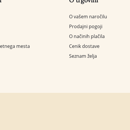
u
O trgovini
O vašem naročilu
Prodajni pogoji
O načinih plačila
letnega mesta
Cenik dostave
Seznam želja