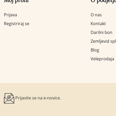
Moj profil
O podjetj
Prijava
O nas
Registriraj se
Kontakt
Darilni bon
Zemljevid sp
Blog
Veleprodaja
Prijavite se na e-novice.