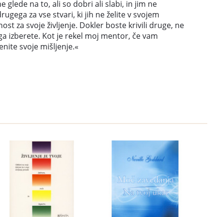
ede na to, ali so dobri ali slabi, in jim ne
ugega za vse stvari, ki jih ne želite v svojem
st za svoje življenje. Dokler boste krivili druge, ne
t ga izberete. Kot je rekel moj mentor, če vam
enite svoje mišljenje.«