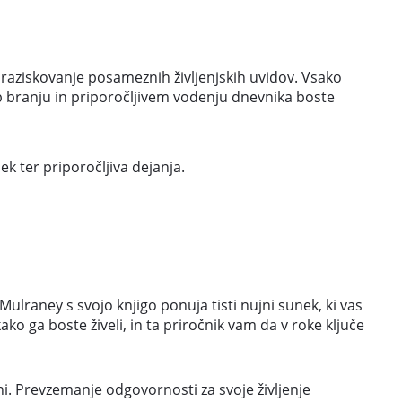
aziskovanje posameznih življenjskih uvidov. Vsako
Ob branju in priporočljivem vodenju dnevnika boste
k ter priporočljiva dejanja.
ulraney s svojo knjigo ponuja tisti nujni sunek, ki vas
ko ga boste živeli, in ta priročnik vam da v roke ključe
ni. Prevzemanje odgovornosti za svoje življenje