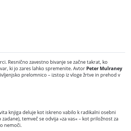
orci. Resnično zavestno bivanje se začne takrat, ko
ar, ki jo zares lahko spremenite. Avtor
Peter Mulraney
ivljenjsko prelomnico – izstop iz vloge žrtve in prehod v
vita knjiga deluje kot iskreno vabilo k radikalni osebni
o zadane), temveč se odvija »za vas« – kot priložnost za
 o nemoči.