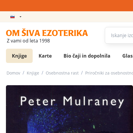
Z vami od leta 1998
Knjige
Karte
Bio čaji in dopolnila
Gla
/
/
/
Domov
Knjige
Osebnostna rast
Priročniki za osebnostno