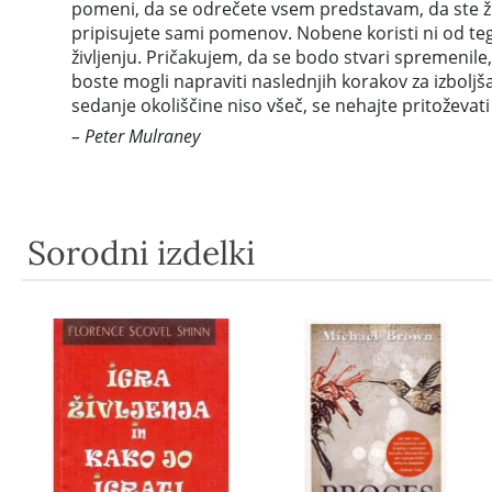
pomeni, da se odrečete vsem predstavam, da ste žrte
pripisujete sami pomenov. Nobene koristi ni od tega, 
življenju. Pričakujem, da se bodo stvari spremenile,
boste mogli napraviti naslednjih korakov za izboljšan
sedanje okoliščine niso všeč, se nehajte pritoževati
– Peter Mulraney
Sorodni izdelki