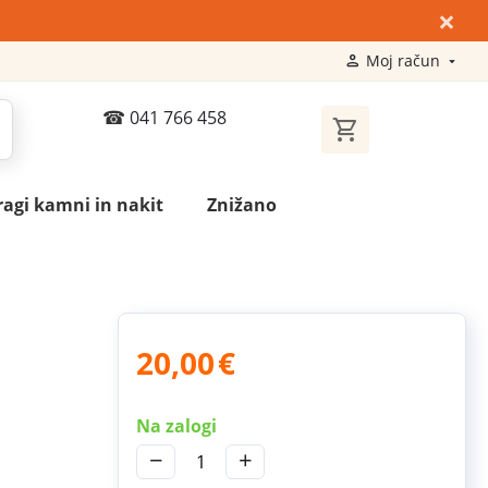
×
Moj račun
041 766 458
ragi kamni in nakit
Znižano
20,00
€
Na zalogi
−
+