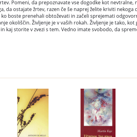
v. Pomeni, da prepoznavate vse dogodke kot nevtralne, ne gl
da ostajate žrtev, razen če še naprej želite kriviti nekoga dr
 ko boste prenehali obtoževati in začeli sprejemati odgovorno
je okoliščin. Življenje je v vaših rokah. Življenje je tako, ko
 in kaj storite v zvezi s tem. Vedno imate svobodo, da sprem