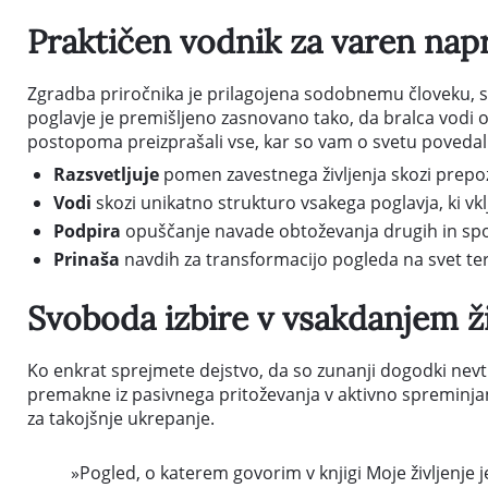
Praktičen vodnik za varen nap
Zgradba priročnika je prilagojena sodobnemu človeku, s
poglavje je premišljeno zasnovano tako, da bralca vodi 
postopoma preizprašali vse, kar so vam o svetu povedali dr
Razsvetljuje
pomen zavestnega življenja skozi prepoz
Vodi
skozi unikatno strukturo vsakega poglavja, ki vkl
Podpira
opuščanje navade obtoževanja drugih in spodbu
Prinaša
navdih za transformacijo pogleda na svet t
Svoboda izbire v vsakdanjem ži
Ko enkrat sprejmete dejstvo, da so zunanji dogodki nevtra
premakne iz pasivnega pritoževanja v aktivno spreminjanje
za takojšnje ukrepanje.
»Pogled, o katerem govorim v knjigi Moje življenje 