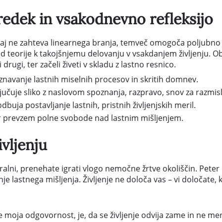
redek in vsakodnevno refleksijo
aj ne zahteva linearnega branja, temveč omogoča poljubno r
od teorije k takojšnjemu delovanju v vsakdanjem življenju. 
ugi, ter začeli živeti v skladu z lastno resnico.
navanje lastnih miselnih procesov in skritih domnev.
jučuje sliko z naslovom spoznanja, razpravo, snov za razmisle
ja postavljanje lastnih, pristnih življenjskih meril.
er prevzem polne svobode nad lastnim mišljenjem.
vljenju
lni, prenehate igrati vlogo nemočne žrtve okoliščin. Peter M
 lastnega mišljenja. Življenje ne določa vas – vi določate, ka
je moja odgovornost, je, da se življenje odvija zame in ne me