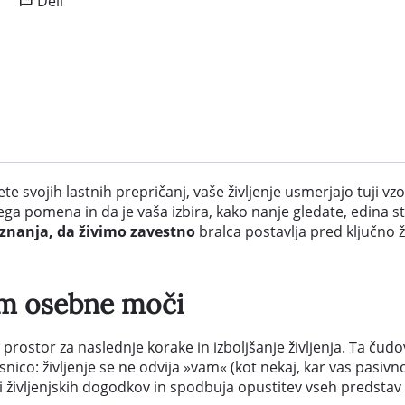
Deli
e svojih lastnih prepričanj, vaše življenje usmerjajo tuji vz
a pomena in da je vaša izbira, kako nanje gledate, edina stv
oznanja, da živimo zavestno
bralca postavlja pred ključno ž
zem osebne moči
 prostor za naslednje korake in izboljšanje življenja. Ta čudo
nico: življenje se ne odvija »vam« (kot nekaj, kar vas pasivn
i življenjskih dogodkov in spodbuja opustitev vseh predstav