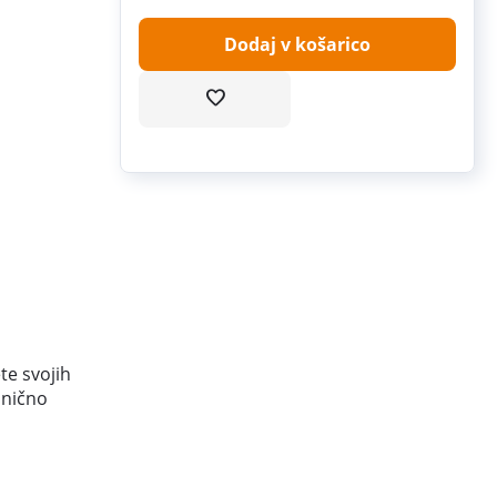
Dodaj v košarico
te svojih
esnično