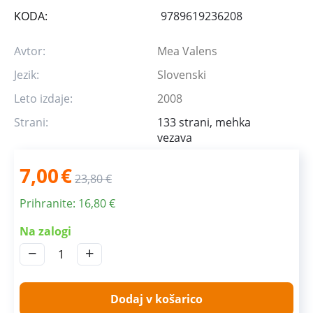
KODA:
9789619236208
Avtor:
Mea Valens
Jezik:
Slovenski
Leto izdaje:
2008
Strani:
133 strani, mehka
vezava
7,00
€
23,80
€
Prihranite:
16,80
€
Na zalogi
−
+
Dodaj v košarico