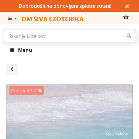
×
Dobrodošli na obnovljeni spletni strani!
☎
Menu
Prihranite 71%