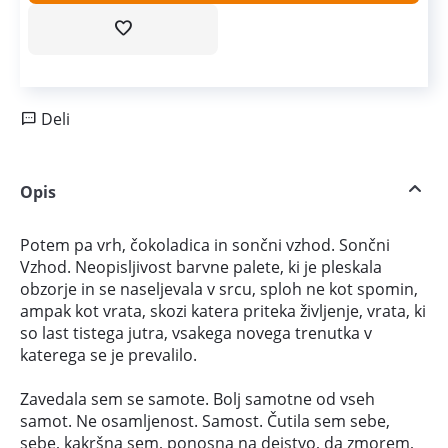
Deli
Opis
Potem pa vrh, čokoladica in sončni vzhod. Sončni
Vzhod. Neopisljivost barvne palete, ki je pleskala
obzorje in se naseljevala v srcu, sploh ne kot spomin,
ampak kot vrata, skozi katera priteka življenje, vrata, ki
so last tistega jutra, vsakega novega trenutka v
katerega se je prevalilo.
Zavedala sem se samote. Bolj samotne od vseh
samot. Ne osamljenost. Samost. Čutila sem sebe,
sebe, kakršna sem, ponosna na dejstvo, da zmorem,