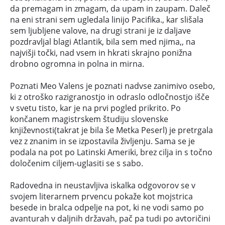
da premagam in zmagam, da upam in zaupam. Daleč
na eni strani sem ugledala linijo Pacifika., kar slišala
sem ljubljene valove, na drugi strani je iz daljave
pozdravljal blagi Atlantik, bila sem med njima,, na
najvišji točki, nad vsem in hkrati skrajno ponižna
drobno ogromna in polna in mirna.
Poznati Meo Valens je poznati nadvse zanimivo osebo,
ki z otroško razigranostjo in odraslo odločnostjo išče
v svetu tisto, kar je na prvi pogled prikrito. Po
končanem magistrskem študiju slovenske
književnosti(takrat je bila še Metka Peserl) je pretrgala
vez z znanim in se izpostavila življenju. Sama se je
podala na pot po Latinski Ameriki, brez cilja in s točno
določenim ciljem-uglasiti se s sabo.
Radovedna in neustavljiva iskalka odgovorov se v
svojem literarnem prvencu pokaže kot mojstrica
besede in bralca odpelje na pot, ki ne vodi samo po
avanturah v daljnih državah, pač pa tudi po avtoričini