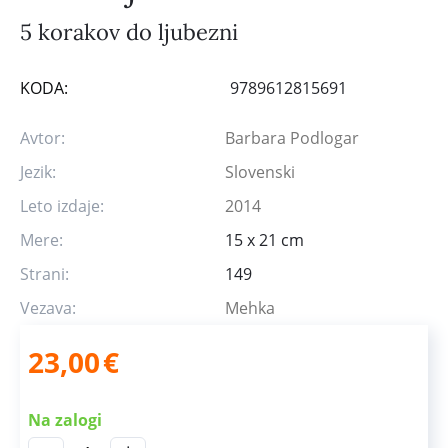
5 korakov do ljubezni
KODA:
9789612815691
Avtor:
Barbara Podlogar
Jezik:
Slovenski
Leto izdaje:
2014
Mere:
15 x 21 cm
Strani:
149
Vezava:
Mehka
23,00
€
Na zalogi