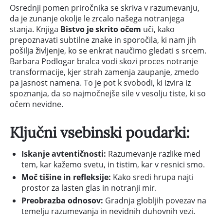
Osrednji pomen priročnika se skriva v razumevanju,
da je zunanje okolje le zrcalo našega notranjega
stanja. Knjiga
Bistvo je skrito očem
uči, kako
prepoznavati subtilne znake in sporočila, ki nam jih
pošilja življenje, ko se enkrat naučimo gledati s srcem.
Barbara Podlogar bralca vodi skozi proces notranje
transformacije, kjer strah zamenja zaupanje, zmedo
pa jasnost namena. To je pot k svobodi, ki izvira iz
spoznanja, da so najmočnejše sile v vesolju tiste, ki so
očem nevidne.
Ključni vsebinski poudarki:
Iskanje avtentičnosti:
Razumevanje razlike med
tem, kar kažemo svetu, in tistim, kar v resnici smo.
Moč tišine in refleksije:
Kako sredi hrupa najti
prostor za lasten glas in notranji mir.
Preobrazba odnosov:
Gradnja globljih povezav na
temelju razumevanja in nevidnih duhovnih vezi.