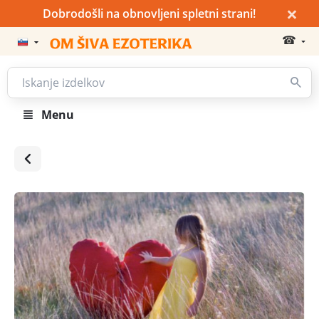
×
Dobrodošli na obnovljeni spletni strani!
☎
Menu