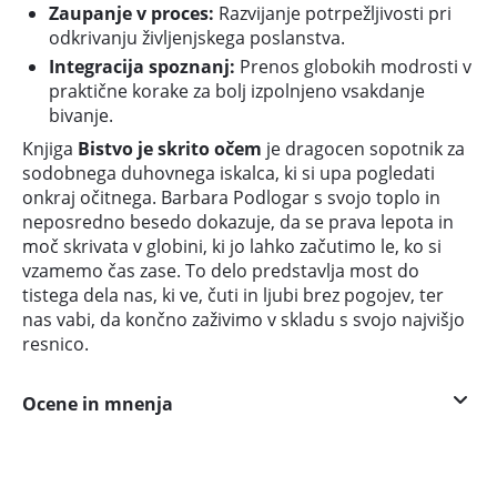
Zaupanje v proces:
Razvijanje potrpežljivosti pri
odkrivanju življenjskega poslanstva.
Integracija spoznanj:
Prenos globokih modrosti v
praktične korake za bolj izpolnjeno vsakdanje
bivanje.
Knjiga
Bistvo je skrito očem
je dragocen sopotnik za
sodobnega duhovnega iskalca, ki si upa pogledati
onkraj očitnega. Barbara Podlogar s svojo toplo in
neposredno besedo dokazuje, da se prava lepota in
moč skrivata v globini, ki jo lahko začutimo le, ko si
vzamemo čas zase. To delo predstavlja most do
tistega dela nas, ki ve, čuti in ljubi brez pogojev, ter
nas vabi, da končno zaživimo v skladu s svojo najvišjo
resnico.
Ocene in mnenja