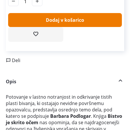
−
+
Dodaj v košarico
Deli
Opis
Potovanje v lastno notranjost in odkrivanje tistih
plasti bivanja, ki ostajajo nevidne površnemu
opazovalcu, predstavlja osrednjo temo dela, pod
katero se podpisuje
Barbara Podlogar
. Knjiga
Bistvo
je skrito očem
nas opominja, da se najdragocenejši
odgovori na življenjska vprašanja ne skrivajo v