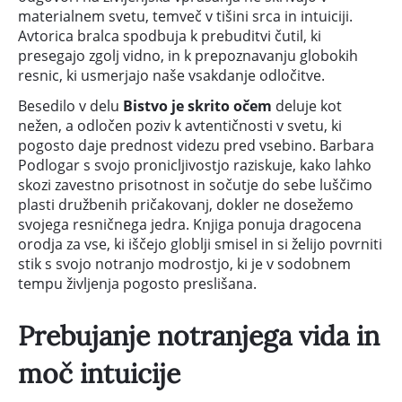
materialnem svetu, temveč v tišini srca in intuiciji.
Avtorica bralca spodbuja k prebuditvi čutil, ki
presegajo zgolj vidno, in k prepoznavanju globokih
resnic, ki usmerjajo naše vsakdanje odločitve.
Besedilo v delu
Bistvo je skrito očem
deluje kot
nežen, a odločen poziv k avtentičnosti v svetu, ki
pogosto daje prednost videzu pred vsebino. Barbara
Podlogar s svojo pronicljivostjo raziskuje, kako lahko
skozi zavestno prisotnost in sočutje do sebe luščimo
plasti družbenih pričakovanj, dokler ne dosežemo
svojega resničnega jedra. Knjiga ponuja dragocena
orodja za vse, ki iščejo globlji smisel in si želijo povrniti
stik s svojo notranjo modrostjo, ki je v sodobnem
tempu življenja pogosto preslišana.
Prebujanje notranjega vida in
moč intuicije