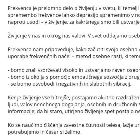
Frekvenca je prelomno delo o življenju v svetu, ki temelj
spremembo frekvence lahko depresijo spremenimo v notra
naproti usodi – v življenje, za kakršnega smo bili ustvarje
Življenje v nas in okrog nas valovi. V svet oddajamo ose
Frekvenca nam pripoveduje, kako začutiti svojo osebno vi
uporabe frekvenčnih načel – metod osebne rasti, ki temel
- bomo znali vzdrževati visoko in ustvarjalno raven oseb
- bomo iz okolja s pomočjo empatičnega sozvočja z drug
- se bomo osvobodili negativnih in slabotnih vibracij.
Ker je življenje vse hitrejše, postajamo akutno razdražen
ljudi, valov nenehnega dogajanja, osebnih in družbenih
informacije, da bi staro, utirjeno življenje spet postalo 
Ko se naučimo čiščenja zavestne čutnosti telesa, lažje ur
potrebujemo in česar si želimo.