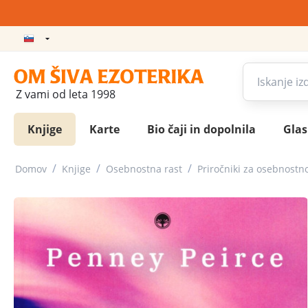
Z vami od leta 1998
Knjige
Karte
Bio čaji in dopolnila
Gla
/
/
/
Domov
Knjige
Osebnostna rast
Priročniki za osebnostno