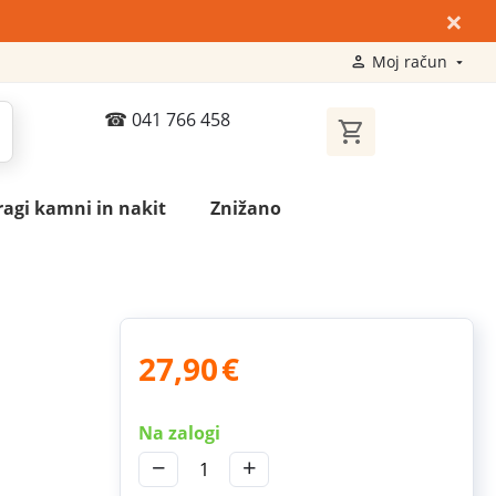
×
Moj račun
041 766 458
ragi kamni in nakit
Znižano
27,90
€
Na zalogi
−
+