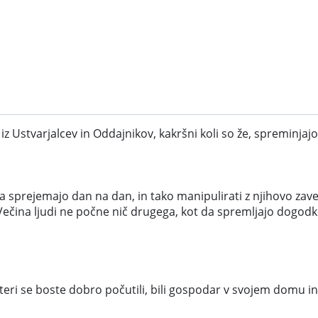
i iz Ustvarjalcev in Oddajnikov, kakršni koli so že, spreminja
a sprejemajo dan na dan, in tako manipulirati z njihovo zavest
ečina ljudi ne počne nič drugega, kot da spremljajo dogodke,
ateri se boste dobro počutili, bili gospodar v svojem domu i