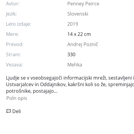
Avtor:
Penney Peirce
Jezik:
Slovenski
Leto izdaje:
2019
Mere:
14 x 22 cm
Prevod:
Andrej Poznič
Strani:
330
Vezava:
Mehka
Ljudje se v vseobsegajoči informacijski mreži, sestavljeni 
Ustvarjalcev in Oddajnikov, kakršni koli so že, spreminja
potrošnike, postajajo...
Poln opis
Deli