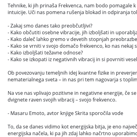
Tehnike, ki jih prinaša Frekvenca, nam bodo pomagale k u
intuicije. Uči nas pomena rušenja blokad in odpiranja toko
- Zakaj smo danes tako preobčutljivi?
- Kako občutiti osebne vibracije, jih izboljšati in uporablja
- Kako daleč lahko gremo v devetih stopnjah preobrazb
- Kako se vrniti v svojo domačo frekvenco, ko nas nekaj s
- Kako izboljšati težavne odnose?
- Kako se izkopati iz negativnih vibracij in si povrniti ve
Ob povezovanju temeljnih idej kvantne fizike in preverje
nematerialnega sveta – in nas pri tem nagovarja s topli
Na vse nas vplivajo pozitivne in negativne energije, če 
dvignete raven svojih vibracij – svojo frekvenco.
- Masaru Emoto, avtor knjige Skrita sporočila vode
To, da se danes vidimo kot energijska bitja, je eno naj
energijska načela, ki pa jih zdaj lahko načrtno uporabimo