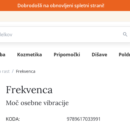
Dobrodošli na obnovljeni spletni strani!
sba
Kozmetika
Pripomočki
Dišave
Pold
/
 rast
Frekvenca
Frekvenca
Moč osebne vibracije
KODA:
9789617033991