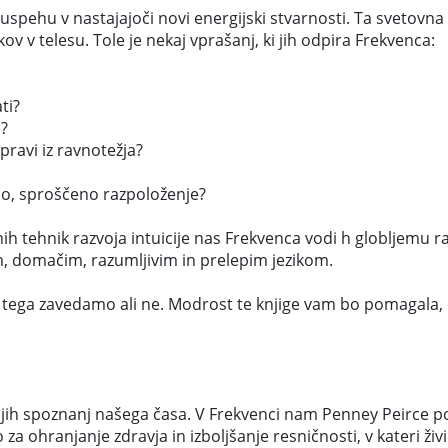
spehu v nastajajoči novi energijski stvarnosti. Ta svetovna
v v telesu. Tole je nekaj vprašanj, ki jih odpira Frekvenca:
ti?
e?
pravi iz ravnotežja?
selo, sproščeno razpoloženje?
nih tehnik razvoja intuicije nas Frekvenca vodi h globljemu
m, domačim, razumljivim in prelepim jezikom.
se tega zavedamo ali ne. Modrost te knjige vam bo pomagala, 
večjih spoznanj našega časa. V Frekvenci nam Penney Peirce p
 za ohranjanje zdravja in izboljšanje resničnosti, v kateri ž