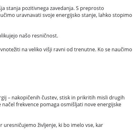
išja stanja pozitivnega zavedanja. S preprosto
učimo uravnavati svoje energijsko stanje, lahko stopimo
likujejo našo resničnost.
notežiti na veliko višji ravni od trenutne. Ko se naučimo
j – nakopičenih čustev, stisk in prikritih misli drugih
 načel frekvence pomaga osmišljati nove energijske
 uresničujemo življenje, ki bo imelo vse, kar