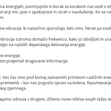
i na energijah; pomirjujoče in korak za korakom nas vodi v v
nji mir, jezo v spokojnost in strah v navdušenje. Ko se na
ni.
bne vibracije, ki natančno sporočajo, kdo smo, hkrati pa soob
bracijo oziroma domačo frekvenco, kako jo izboljšati in urav
jijo na načelih dejanskega delovanja energije:
ne energije;
imi prejemali dragocene informacije;
i. Ves čas smo pod komaj zaznavnim pritiskom različnih energi
 sprememb – kar nas pogosto spravi na kolena. Razumevanje
nekaj izjemnega.
ejamo odnose z drugimi, iščemo nove rešitve svojih težav ter