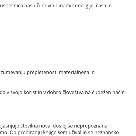
 uspešnica nas uči novih dinamik energije, časa in
 razumevanju prepletenosti materialnega in
da v svojo korist in v dobro človeštva na čudežen način
ojasnjuje številna nova, doslej še neprepoznana
ivimo. Ob prebiranju knjige sem užival in se neznansko