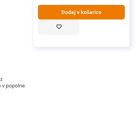
Dodaj v košarico
iz
jo v popolne