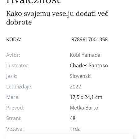
Kako svojemu veselju dodati več
dobrote
KODA:
9789617001358
Avtor:
Kobi Yamada
Ilustrator:
Charles Santoso
Jezik:
Slovenski
Leto izdaje:
2022
Mere:
17,5 x 24,1 cm
Prevod:
Metka Bartol
Strani:
48
Vezava:
Trda