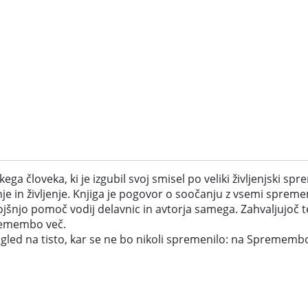
človeka, ki je izgubil svoj smisel po veliki življenjski spre
 in življenje. Knjiga je pogovor o soočanju z vsemi sprememb
šnjo pomoč vodij delavnic in avtorja samega. Zahvaljujoč tej 
premembo več.
gled na tisto, kar se ne bo nikoli spremenilo: na Sprememb