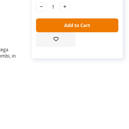
−
+
Add to Cart
kega
embi, in