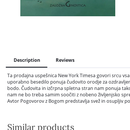
Description
Reviews
Ta prodajna uspešnica New York Timesa govori srcu vsakega 
uporabno besedilo ponuja čudovito orodje za ozdravljenje
bodo. Čudovita in izčrpna spletna stran nam ponuja takoj
nam ne bo treba samim soočiti z nobeno življenjsko s
Avtor Pogovorov z Bogom predstavlja svež in osupljiv po
Similar products