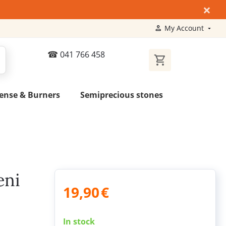
×
My Account
041 766 458
ense & Burners
Semiprecious stones
eni
19,90
€
In stock