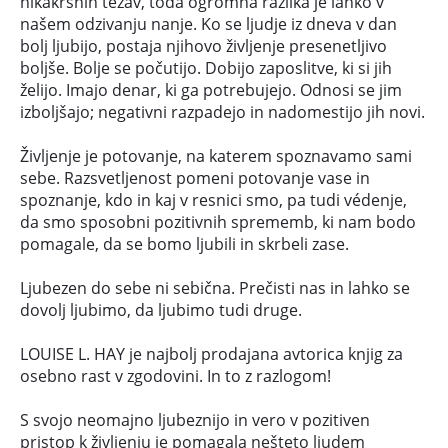
nikakršnih težav, toda ogromna razlika je lahko v
našem odzivanju nanje. Ko se ljudje iz dneva v dan
bolj ljubijo, postaja njihovo življenje presenetljivo
boljše. Bolje se počutijo. Dobijo zaposlitve, ki si jih
želijo. Imajo denar, ki ga potrebujejo. Odnosi se jim
izboljšajo; negativni razpadejo in nadomestijo jih novi.
Življenje je potovanje, na katerem spoznavamo sami
sebe. Razsvetljenost pomeni potovanje vase in
spoznanje, kdo in kaj v resnici smo, pa tudi védenje,
da smo sposobni pozitivnih sprememb, ki nam bodo
pomagale, da se bomo ljubili in skrbeli zase.
Ljubezen do sebe ni sebična. Prečisti nas in lahko se
dovolj ljubimo, da ljubimo tudi druge.
LOUISE L. HAY je najbolj prodajana avtorica knjig za
osebno rast v zgodovini. In to z razlogom!
S svojo neomajno ljubeznijo in vero v pozitiven
pristop k življenju je pomagala nešteto ljudem