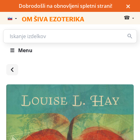
×
Dobrodošli na obnovljeni spletni strani!
☎
Menu