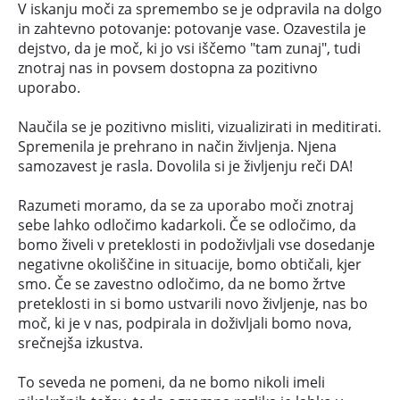
V iskanju moči za spremembo se je odpravila na dolgo
in zahtevno potovanje: potovanje vase. Ozavestila je
dejstvo, da je moč, ki jo vsi iščemo "tam zunaj", tudi
znotraj nas in povsem dostopna za pozitivno
uporabo.
Naučila se je pozitivno misliti, vizualizirati in meditirati.
Spremenila je prehrano in način življenja. Njena
samozavest je rasla. Dovolila si je življenju reči DA!
Razumeti moramo, da se za uporabo moči znotraj
sebe lahko odločimo kadarkoli. Če se odločimo, da
bomo živeli v preteklosti in podoživljali vse dosedanje
negativne okoliščine in situacije, bomo obtičali, kjer
smo. Če se zavestno odločimo, da ne bomo žrtve
preteklosti in si bomo ustvarili novo življenje, nas bo
moč, ki je v nas, podpirala in doživljali bomo nova,
srečnejša izkustva.
To seveda ne pomeni, da ne bomo nikoli imeli