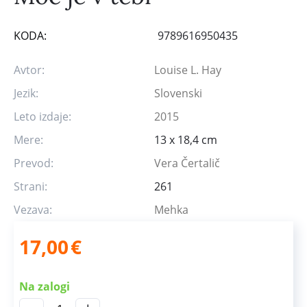
KODA:
9789616950435
Avtor:
Louise L. Hay
Jezik:
Slovenski
Leto izdaje:
2015
Mere:
13 x 18,4 cm
Prevod:
Vera Čertalič
Strani:
261
Vezava:
Mehka
17,00
€
Na zalogi