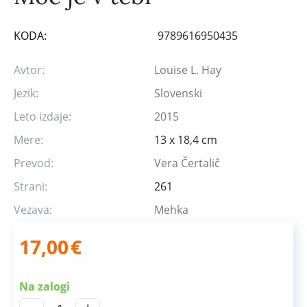
KODA:
9789616950435
Avtor:
Louise L. Hay
Jezik:
Slovenski
Leto izdaje:
2015
Mere:
13 x 18,4 cm
Prevod:
Vera Čertalič
Strani:
261
Vezava:
Mehka
17,00
€
Na zalogi