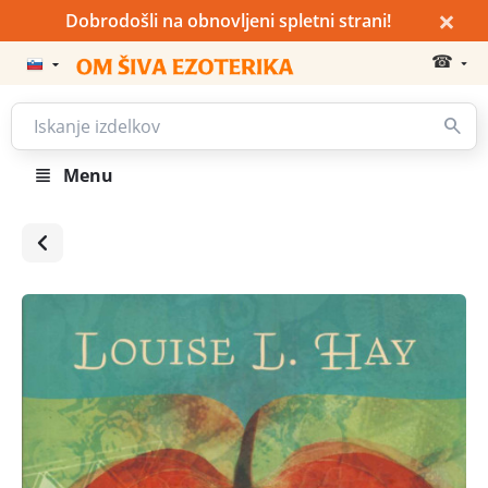
×
Dobrodošli na obnovljeni spletni strani!
☎
Menu