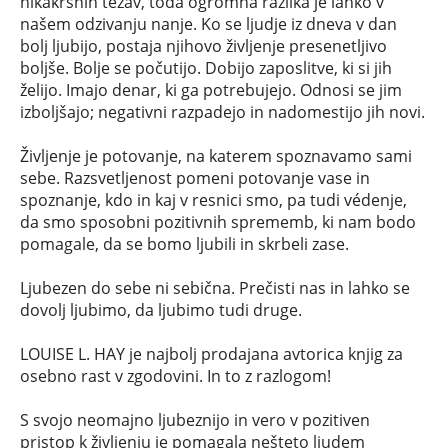
nikakršnih težav, toda ogromna razlika je lahko v
našem odzivanju nanje. Ko se ljudje iz dneva v dan
bolj ljubijo, postaja njihovo življenje presenetljivo
boljše. Bolje se počutijo. Dobijo zaposlitve, ki si jih
želijo. Imajo denar, ki ga potrebujejo. Odnosi se jim
izboljšajo; negativni razpadejo in nadomestijo jih novi.
Življenje je potovanje, na katerem spoznavamo sami
sebe. Razsvetljenost pomeni potovanje vase in
spoznanje, kdo in kaj v resnici smo, pa tudi védenje,
da smo sposobni pozitivnih sprememb, ki nam bodo
pomagale, da se bomo ljubili in skrbeli zase.
Ljubezen do sebe ni sebična. Prečisti nas in lahko se
dovolj ljubimo, da ljubimo tudi druge.
LOUISE L. HAY je najbolj prodajana avtorica knjig za
osebno rast v zgodovini. In to z razlogom!
S svojo neomajno ljubeznijo in vero v pozitiven
pristop k življenju je pomagala nešteto ljudem