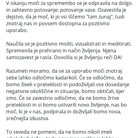
V iskanju moči za spremembo se je odpravila na dolgo
in zahtevno potovanje: potovanje vase. Ozavestila je
dejstvo, da je moč, ki jo vsi iščemo "tam zunaj", tudi
znotraj nas in povsem dostopna za pozitivno
uporabo.
Naučila se je pozitivno misliti, vizualizirati in meditirati.
Spremenila je prehrano in način življenja. Njena
samozavest je rasla. Dovolila si je življenju reči DA!
Razumeti moramo, da se za uporabo moči znotraj
sebe lahko odločimo kadarkoli. Če se odločimo, da
bomo živeli v preteklosti in podoživljali vse dosedanje
negativne okoliščine in situacije, bomo obtičali, kjer
smo. Če se zavestno odločimo, da ne bomo žrtve
preteklosti in si bomo ustvarili novo življenje, nas bo
moč, ki je v nas, podpirala in doživljali bomo nova,
srečnejša izkustva.
To seveda ne pomeni, da ne bomo nikoli imeli