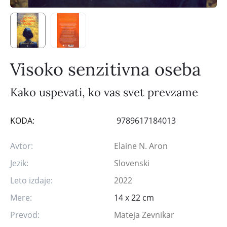
Visoko senzitivna oseba
Kako uspevati, ko vas svet prevzame
KODA:
9789617184013
Avtor:
Elaine N. Aron
Jezik:
Slovenski
Leto izdaje:
2022
Mere:
14 x 22 cm
Prevod:
Mateja Zevnikar