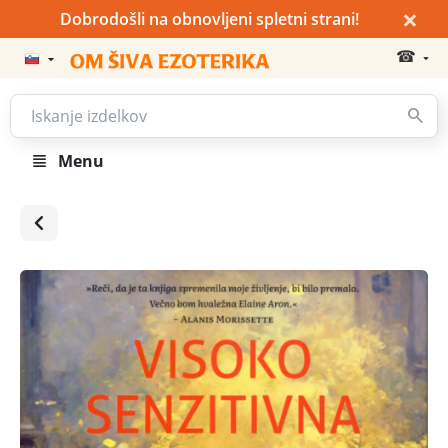
×
Dobrodošli na obnovljeni spletni strani!
☎
Menu