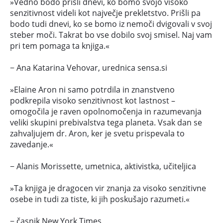
»Vedno bodo prišli dnevi, ko bomo svojo visoko
senzitivnost videli kot največje prekletstvo. Prišli pa
bodo tudi dnevi, ko se bomo iz nemoči dvigovali v svoj
steber moči. Takrat bo vse dobilo svoj smisel. Naj vam
pri tem pomaga ta knjiga.«
− Ana Katarina Vehovar, urednica sensa.si
»Elaine Aron ni samo potrdila in znanstveno
podkrepila visoko senzitivnost kot lastnost –
omogočila je raven opolnomočenja in razumevanja
veliki skupini prebivalstva tega planeta. Vsak dan se
zahvaljujem dr. Aron, ker je svetu prispevala to
zavedanje.«
− Alanis Morissette, umetnica, aktivistka, učiteljica
»Ta knjiga je dragocen vir znanja za visoko senzitivne
osebe in tudi za tiste, ki jih poskušajo razumeti.«
− časnik New York Times