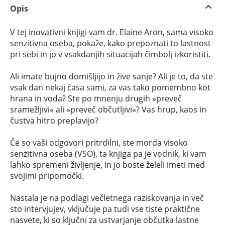
Opis
V tej inovativni knjigi vam dr. Elaine Aron, sama visoko
senzitivna oseba, pokaže, kako prepoznati to lastnost
pri sebi in jo v vsakdanjih situacijah čimbolj izkoristiti.
Ali imate bujno domišljijo in žive sanje? Ali je to, da ste
vsak dan nekaj časa sami, za vas tako pomembno kot
hrana in voda? Ste po mnenju drugih »preveč
sramežljivi« ali »preveč občutljivi«? Vas hrup, kaos in
čustva hitro preplavijo?
Če so vaši odgovori pritrdilni, ste morda visoko
senzitivna oseba (VSO), ta knjiga pa je vodnik, ki vam
lahko spremeni življenje, in jo boste želeli imeti med
svojimi pripomočki.
Nastala je na podlagi večletnega raziskovanja in več
sto intervjujev, vključuje pa tudi vse tiste praktične
nasvete, ki so ključni za ustvarjanje občutka lastne