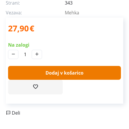
Strani:
343
Vezava:
Mehka
27,90
€
Na zalogi
−
+
Dodaj v košarico
Deli