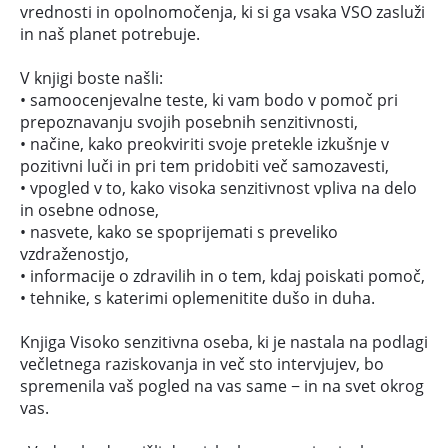
vrednosti in opolnomočenja, ki si ga vsaka VSO zasluži
in naš planet potrebuje.
V knjigi boste našli:
• samoocenjevalne teste, ki vam bodo v pomoč pri
prepoznavanju svojih posebnih senzitivnosti,
• načine, kako preokviriti svoje pretekle izkušnje v
pozitivni luči in pri tem pridobiti več samozavesti,
• vpogled v to, kako visoka senzitivnost vpliva na delo
in osebne odnose,
• nasvete, kako se spoprijemati s preveliko
vzdraženostjo,
• informacije o zdravilih in o tem, kdaj poiskati pomoč,
• tehnike, s katerimi oplemenitite dušo in duha.
Knjiga Visoko senzitivna oseba, ki je nastala na podlagi
večletnega raziskovanja in več sto intervjujev, bo
spremenila vaš pogled na vas same − in na svet okrog
vas.