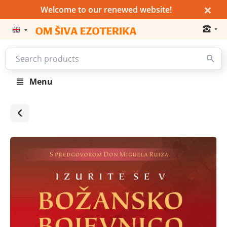
×
Welcome to our renewed website!
Menu