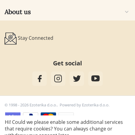
About us
Stay Connected
Get social
© 1998 - 2026 Ezoterika d.o.o.. Powered by
Ezoterika d.o.o.
Hi! Could we please enable some additional services
that require cookies? You can always change or
17,00
€
Add to cart