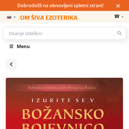
×
Dobrodošli na obnovljeni spletni strani!
☎
Menu